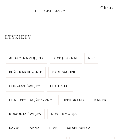
:)
ELFICKIE JAJA
ETYKIETY
ALBUM NA ZDJĘCIA
ART JOURNAL
ATC
BOŻE NARODZENIE
CARDMAKING
CHRZEST ŚWIĘTY
DLA DZIECI
DLA TATY | MĘŻCZYZNY
FOTOGRAFIA
KARTKI
KOMUNIA ŚWIĘTA
KONFIRMACJA
LAYOUT | CANVA
LIVE
MIXEDMEDIA