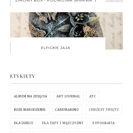
ZIMOWY BOX - PODWÓJNA SPRAWA :)
ELFICKIE JAJA
ETYKIETY
ALBUM NA ZDJĘCIA
ART JOURNAL
ATC
BOŻE NARODZENIE
CARDMAKING
CHRZEST ŚWIĘTY
DLA DZIECI
DLA TATY | MĘŻCZYZNY
FOTOGRAFIA