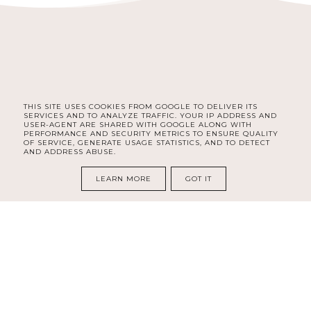
THIS SITE USES COOKIES FROM GOOGLE TO DELIVER ITS
FACEBOOK
INSTAGRAM
PINTEREST
SERVICES AND TO ANALYZE TRAFFIC. YOUR IP ADDRESS AND
USER-AGENT ARE SHARED WITH GOOGLE ALONG WITH
PERFORMANCE AND SECURITY METRICS TO ENSURE QUALITY
OF SERVICE, GENERATE USAGE STATISTICS, AND TO DETECT
AND ADDRESS ABUSE.
COPYRIGHT ©
MAGISART - ŻYCIE Z PASJĄ
LEARN MORE
GOT IT
BLOG DESIGN:
KAROGRAFIA.PL