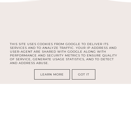
THIS SITE USES COOKIES FROM GOOGLE TO DELIVER ITS
FACEBOOK
INSTAGRAM
PINTEREST
SERVICES AND TO ANALYZE TRAFFIC. YOUR IP ADDRESS AND
USER-AGENT ARE SHARED WITH GOOGLE ALONG WITH
PERFORMANCE AND SECURITY METRICS TO ENSURE QUALITY
OF SERVICE, GENERATE USAGE STATISTICS, AND TO DETECT
AND ADDRESS ABUSE.
COPYRIGHT ©
MAGISART - ŻYCIE Z PASJĄ
LEARN MORE
GOT IT
BLOG DESIGN:
KAROGRAFIA.PL