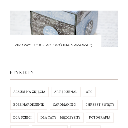
ZIMOWY BOX - PODWÓJNA SPRAWA :)
ETYKIETY
ALBUM NA ZDJĘCIA
ART JOURNAL
ATC
BOŻE NARODZENIE
CARDMAKING
CHRZEST ŚWIĘTY
DLA DZIECI
DLA TATY | MĘŻCZYZNY
FOTOGRAFIA