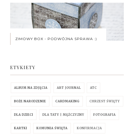
ZIMOWY BOX - PODWÓJNA SPRAWA :)
ETYKIETY
ALBUM NA ZDJĘCIA
ART JOURNAL
ATC
BOŻE NARODZENIE
CARDMAKING
CHRZEST ŚWIĘTY
DLA DZIECI
DLA TATY | MĘŻCZYZNY
FOTOGRAFIA
KARTKI
KOMUNIA ŚWIĘTA
KONFIRMACJA