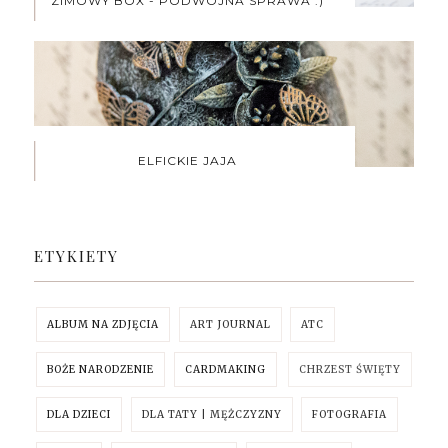
ZIMOWY BOX - PODWÓJNA SPRAWA :)
ELFICKIE JAJA
ETYKIETY
ALBUM NA ZDJĘCIA
ART JOURNAL
ATC
BOŻE NARODZENIE
CARDMAKING
CHRZEST ŚWIĘTY
DLA DZIECI
DLA TATY | MĘŻCZYZNY
FOTOGRAFIA