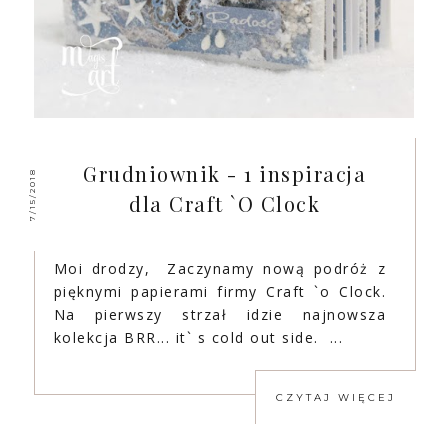
Grudniownik - 1 inspiracja
7/15/2018
dla Craft `O Clock
Moi drodzy, Zaczynamy nową podróż z
pięknymi papierami firmy Craft `o Clock.
Na pierwszy strzał idzie najnowsza
kolekcja BRR... it` s cold out side. ...
CZYTAJ WIĘCEJ