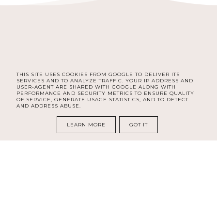
THIS SITE USES COOKIES FROM GOOGLE TO DELIVER ITS
FACEBOOK
INSTAGRAM
PINTEREST
SERVICES AND TO ANALYZE TRAFFIC. YOUR IP ADDRESS AND
USER-AGENT ARE SHARED WITH GOOGLE ALONG WITH
PERFORMANCE AND SECURITY METRICS TO ENSURE QUALITY
OF SERVICE, GENERATE USAGE STATISTICS, AND TO DETECT
AND ADDRESS ABUSE.
COPYRIGHT ©
MAGISART - ŻYCIE Z PASJĄ
LEARN MORE
GOT IT
BLOG DESIGN:
KAROGRAFIA.PL