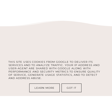
THIS SITE USES COOKIES FROM GOOGLE TO DELIVER ITS
FACEBOOK
INSTAGRAM
PINTEREST
SERVICES AND TO ANALYZE TRAFFIC. YOUR IP ADDRESS AND
USER-AGENT ARE SHARED WITH GOOGLE ALONG WITH
PERFORMANCE AND SECURITY METRICS TO ENSURE QUALITY
OF SERVICE, GENERATE USAGE STATISTICS, AND TO DETECT
AND ADDRESS ABUSE.
COPYRIGHT ©
MAGISART - ŻYCIE Z PASJĄ
LEARN MORE
GOT IT
BLOG DESIGN:
KAROGRAFIA.PL