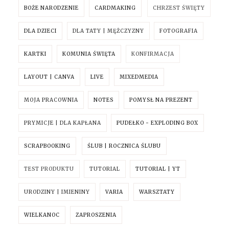
BOŻE NARODZENIE
CARDMAKING
CHRZEST ŚWIĘTY
DLA DZIECI
DLA TATY | MĘŻCZYZNY
FOTOGRAFIA
KARTKI
KOMUNIA ŚWIĘTA
KONFIRMACJA
LAYOUT | CANVA
LIVE
MIXEDMEDIA
MOJA PRACOWNIA
NOTES
POMYSŁ NA PREZENT
PRYMICJE | DLA KAPŁANA
PUDEŁKO - EXPLODING BOX
SCRAPBOOKING
ŚLUB | ROCZNICA ŚLUBU
TEST PRODUKTU
TUTORIAL
TUTORIAL | YT
URODZINY | IMIENINY
VARIA
WARSZTATY
WIELKANOC
ZAPROSZENIA