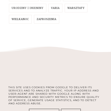
URODZINY | IMIENINY
VARIA
WARSZTATY
WIELKANOC
ZAPROSZENIA
THIS SITE USES COOKIES FROM GOOGLE TO DELIVER ITS
FACEBOOK
INSTAGRAM
PINTEREST
SERVICES AND TO ANALYZE TRAFFIC. YOUR IP ADDRESS AND
USER-AGENT ARE SHARED WITH GOOGLE ALONG WITH
PERFORMANCE AND SECURITY METRICS TO ENSURE QUALITY
OF SERVICE, GENERATE USAGE STATISTICS, AND TO DETECT
AND ADDRESS ABUSE.
COPYRIGHT ©
MAGISART - ŻYCIE Z PASJĄ