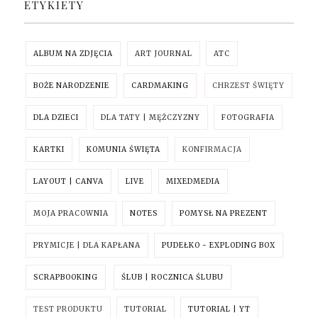
ETYKIETY
ALBUM NA ZDJĘCIA
ART JOURNAL
ATC
BOŻE NARODZENIE
CARDMAKING
CHRZEST ŚWIĘTY
DLA DZIECI
DLA TATY | MĘŻCZYZNY
FOTOGRAFIA
KARTKI
KOMUNIA ŚWIĘTA
KONFIRMACJA
LAYOUT | CANVA
LIVE
MIXEDMEDIA
MOJA PRACOWNIA
NOTES
POMYSŁ NA PREZENT
PRYMICJE | DLA KAPŁANA
PUDEŁKO - EXPLODING BOX
SCRAPBOOKING
ŚLUB | ROCZNICA ŚLUBU
TEST PRODUKTU
TUTORIAL
TUTORIAL | YT