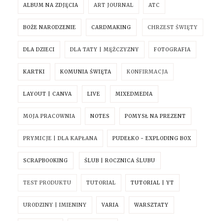
ALBUM NA ZDJĘCIA
ART JOURNAL
ATC
BOŻE NARODZENIE
CARDMAKING
CHRZEST ŚWIĘTY
DLA DZIECI
DLA TATY | MĘŻCZYZNY
FOTOGRAFIA
KARTKI
KOMUNIA ŚWIĘTA
KONFIRMACJA
LAYOUT | CANVA
LIVE
MIXEDMEDIA
MOJA PRACOWNIA
NOTES
POMYSŁ NA PREZENT
PRYMICJE | DLA KAPŁANA
PUDEŁKO - EXPLODING BOX
SCRAPBOOKING
ŚLUB | ROCZNICA ŚLUBU
TEST PRODUKTU
TUTORIAL
TUTORIAL | YT
URODZINY | IMIENINY
VARIA
WARSZTATY