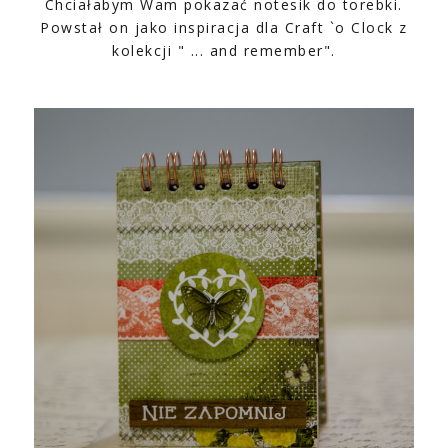
Chciałabym Wam pokazać notesik do torebki.
Powstał on jako inspiracja dla Craft `o Clock z
kolekcji " ... and remember".