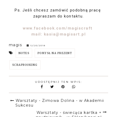
Ps. Jeśli chcesz zamówić podobną pracę
zapraszam do kontaktu.
www.facebook.com/magiscraft
mail: kasia@magisart.pl
magis
12/20/2018
NOTES
POMYSŁ NA PREZENT
SCRAPBOOKING
UDOSTĘPNIJ TEN WPIS:
Warsztaty - Zimowa Dolina - w Akademii
Sukcesu
Warsztaty - świecąca kartka +