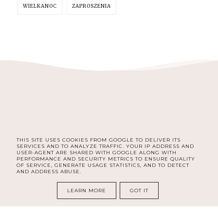
WIELKANOC
ZAPROSZENIA
THIS SITE USES COOKIES FROM GOOGLE TO DELIVER ITS
FACEBOOK
INSTAGRAM
PINTEREST
SERVICES AND TO ANALYZE TRAFFIC. YOUR IP ADDRESS AND
USER-AGENT ARE SHARED WITH GOOGLE ALONG WITH
PERFORMANCE AND SECURITY METRICS TO ENSURE QUALITY
OF SERVICE, GENERATE USAGE STATISTICS, AND TO DETECT
AND ADDRESS ABUSE.
COPYRIGHT ©
MAGISART - ŻYCIE Z PASJĄ
LEARN MORE
GOT IT
BLOG DESIGN:
KAROGRAFIA.PL