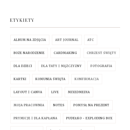
ETYKIETY
ALBUM NA ZDJĘCIA
ART JOURNAL
ATC
BOŻE NARODZENIE
CARDMAKING
CHRZEST ŚWIĘTY
DLA DZIECI
DLA TATY | MĘŻCZYZNY
FOTOGRAFIA
KARTKI
KOMUNIA ŚWIĘTA
KONFIRMACJA
LAYOUT | CANVA
LIVE
MIXEDMEDIA
MOJA PRACOWNIA
NOTES
POMYSŁ NA PREZENT
PRYMICJE | DLA KAPŁANA
PUDEŁKO - EXPLODING BOX