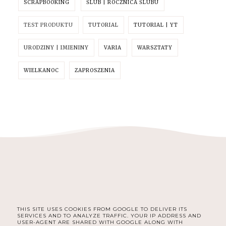
SCRAPBOOKING
ŚLUB | ROCZNICA ŚLUBU
TEST PRODUKTU
TUTORIAL
TUTORIAL | YT
URODZINY | IMIENINY
VARIA
WARSZTATY
WIELKANOC
ZAPROSZENIA
THIS SITE USES COOKIES FROM GOOGLE TO DELIVER ITS
FACEBOOK
INSTAGRAM
PINTEREST
SERVICES AND TO ANALYZE TRAFFIC. YOUR IP ADDRESS AND
USER-AGENT ARE SHARED WITH GOOGLE ALONG WITH