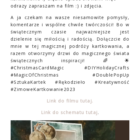
odrazy zapraszam na film :) i zdjęcia.
A ja czekam na wasze niesamowite pomysły,
komentarze i wspólne chwile twórczości! Bo w
świątecznym czasie najważniejsze jest
dzielenie się miłością i radością. Dołączcie do
mnie w tej magicznej podróży kartkowania, a
razem otworzymy drzwi do magicznego świata
świątecznych inspiracji! 🌈🌟
#ChristmasCardMagic #DIYHolidayCrafts
#MagicOfChristmas #DoublePopUp
#SztukaKartek #Rękodzieło #Kreatywność
#ZimoweKartkowanie2023
Link do filmu tutaj.
Link do schematu tutaj
.