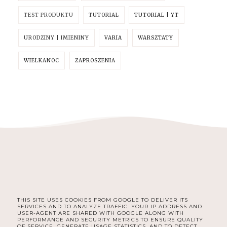
TEST PRODUKTU
TUTORIAL
TUTORIAL | YT
URODZINY | IMIENINY
VARIA
WARSZTATY
WIELKANOC
ZAPROSZENIA
THIS SITE USES COOKIES FROM GOOGLE TO DELIVER ITS
FACEBOOK
INSTAGRAM
PINTEREST
SERVICES AND TO ANALYZE TRAFFIC. YOUR IP ADDRESS AND
USER-AGENT ARE SHARED WITH GOOGLE ALONG WITH
PERFORMANCE AND SECURITY METRICS TO ENSURE QUALITY
OF SERVICE, GENERATE USAGE STATISTICS, AND TO DETECT