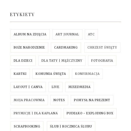
ETYKIETY
ALBUM NA ZDJĘCIA
ART JOURNAL
ATC
BOŻE NARODZENIE
CARDMAKING
CHRZEST ŚWIĘTY
DLA DZIECI
DLA TATY | MĘŻCZYZNY
FOTOGRAFIA
KARTKI
KOMUNIA ŚWIĘTA
KONFIRMACJA
LAYOUT | CANVA
LIVE
MIXEDMEDIA
MOJA PRACOWNIA
NOTES
POMYSŁ NA PREZENT
PRYMICJE | DLA KAPŁANA
PUDEŁKO - EXPLODING BOX
SCRAPBOOKING
ŚLUB | ROCZNICA ŚLUBU