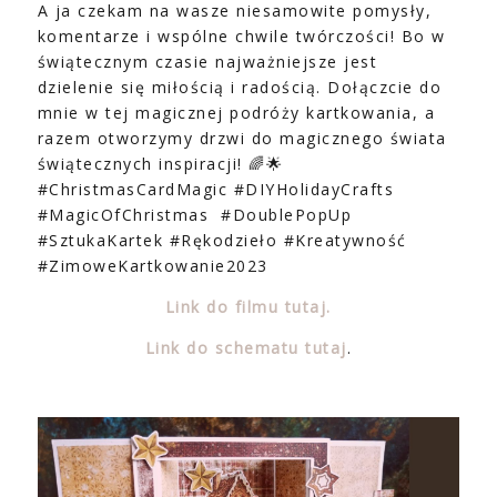
A ja czekam na wasze niesamowite pomysły,
komentarze i wspólne chwile twórczości! Bo w
świątecznym czasie najważniejsze jest
dzielenie się miłością i radością. Dołączcie do
mnie w tej magicznej podróży kartkowania, a
razem otworzymy drzwi do magicznego świata
świątecznych inspiracji! 🌈🌟
#ChristmasCardMagic #DIYHolidayCrafts
#MagicOfChristmas #DoublePopUp
#SztukaKartek #Rękodzieło #Kreatywność
#ZimoweKartkowanie2023
Link do filmu tutaj.
Link do schematu tutaj
.