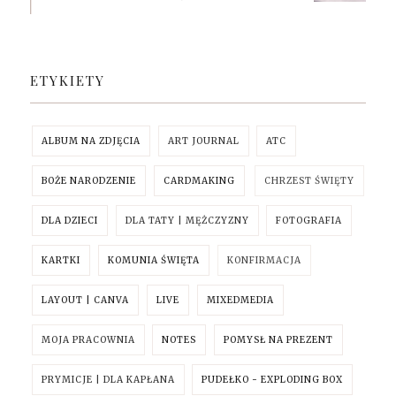
ETYKIETY
ALBUM NA ZDJĘCIA
ART JOURNAL
ATC
BOŻE NARODZENIE
CARDMAKING
CHRZEST ŚWIĘTY
DLA DZIECI
DLA TATY | MĘŻCZYZNY
FOTOGRAFIA
KARTKI
KOMUNIA ŚWIĘTA
KONFIRMACJA
LAYOUT | CANVA
LIVE
MIXEDMEDIA
MOJA PRACOWNIA
NOTES
POMYSŁ NA PREZENT
PRYMICJE | DLA KAPŁANA
PUDEŁKO - EXPLODING BOX