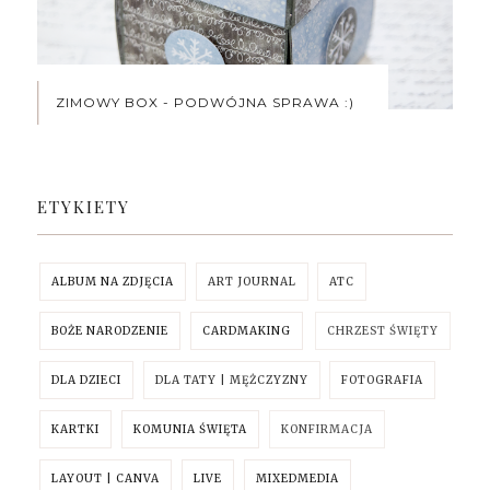
ZIMOWY BOX - PODWÓJNA SPRAWA :)
ETYKIETY
ALBUM NA ZDJĘCIA
ART JOURNAL
ATC
BOŻE NARODZENIE
CARDMAKING
CHRZEST ŚWIĘTY
DLA DZIECI
DLA TATY | MĘŻCZYZNY
FOTOGRAFIA
KARTKI
KOMUNIA ŚWIĘTA
KONFIRMACJA
LAYOUT | CANVA
LIVE
MIXEDMEDIA